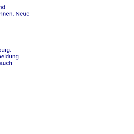
nd
innen. Neue
burg,
eldung
 auch