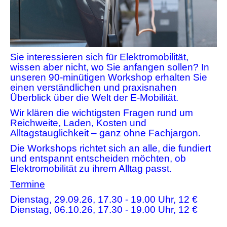
Sie interessieren sich für Elektromobilität,
wissen aber nicht, wo Sie anfangen sollen?
In
unseren 90-minütigen Workshop erhalten Sie
einen verständlichen und praxisnahen
Überblick über die Welt der E-Mobilität.
Wir klären die wichtigsten Fragen rund um
Reichweite, Laden, Kosten und
Alltagstauglichkeit – ganz ohne Fachjargon.
Die Workshops richtet sich an alle, die fundiert
und entspannt entscheiden möchten, ob
Elektromobilität zu ihrem Alltag passt.
Termine
Dienstag, 29.09.26, 17.30 - 19.00 Uhr, 12 €
Dienstag, 06.10.26, 17.30 - 19.00 Uhr, 12 €